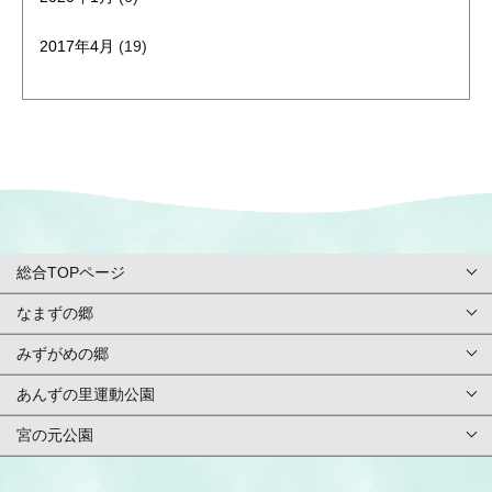
2017年4月
(19)
総合TOPページ
なまずの郷
総合TOPページ
みずがめの郷
TOPページ
利用案内・申請
あんずの里運動公園
TOPページ
基本情報
ご予約方法
宮の元公園
TOPページ
基本情報
アクセス
イベント
TOPページ