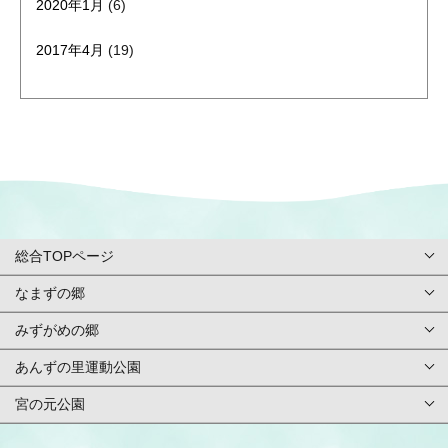
2020年1月
(6)
2017年4月
(19)
総合TOPページ
なまずの郷
総合TOPページ
みずがめの郷
TOPページ
利用案内・申請
あんずの里運動公園
TOPページ
基本情報
ご予約方法
宮の元公園
TOPページ
基本情報
アクセス
イベント
TOPページ