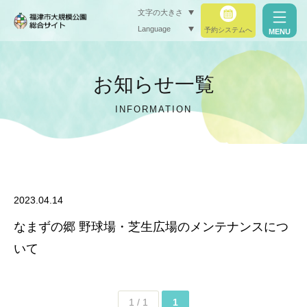
文字の大きさ
Language
予約システムへ
MENU
小（標準）
お知らせ一覧
中
INFORMATION
大
閉じる
閉じる
2023.04.14
なまずの郷 野球場・芝生広場のメンテナンスにつ
いて
1 / 1
1