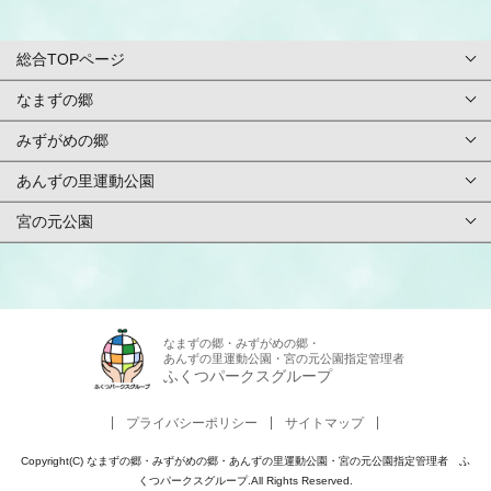
総合TOPページ
なまずの郷
総合TOPページ
みずがめの郷
TOPページ
利用案内・申請
あんずの里運動公園
TOPページ
基本情報
ご予約方法
宮の元公園
TOPページ
基本情報
アクセス
イベント
TOPページ
基本情報
アクセス
施設紹介/マップ
スタッフ募集
基本情報
アクセス
なまずの郷・みずがめの郷・
施設紹介/マップ
施設使用料金
あんずの里運動公園・宮の元公園指定管理者
お問合せ
アクセス
ふくつパークスグループ
施設紹介/マップ
施設使用料金
カレンダー
アンケート
プライバシーポリシー
サイトマップ
施設紹介/マップ
施設使用料金
カレンダー
周辺観光
Copyright(C) なまずの郷・みずがめの郷・あんずの里運動公園・宮の元公園指定管理者 ふ
よくある質問
施設使用料金
くつパークスグループ.All Rights Reserved.