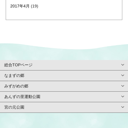
2017年4月
(19)
総合TOPページ
なまずの郷
総合TOPページ
みずがめの郷
TOPページ
利用案内・申請
あんずの里運動公園
TOPページ
基本情報
ご予約方法
宮の元公園
TOPページ
基本情報
アクセス
イベント
TOPページ
基本情報
アクセス