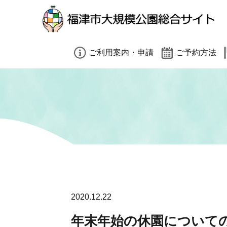
小（標準）
中
大
閉じる
ご利用案内・申請
ご予約方法
園内禁止事項（共通）
有料施設予約方法
有料施設利用案内
予約時の注意事項
大会利用をご検討の方へ
インターネット予
遠足利用をご検討の方へ
そのほかのご予約
閉じる
各種申請書ダウンロード
2020.12.22
年末年始の休園について