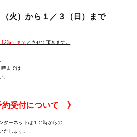
９（火）から１／３（日）まで
12時）まで
とさせて頂きます。
、
２時までは
い。
）
予約受付について 》
ンターネットは１２時からの
いたします。