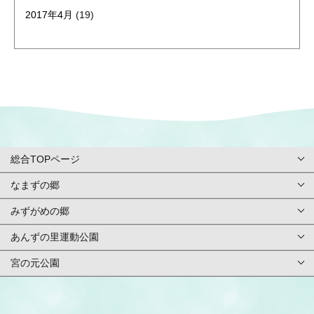
2017年4月
(19)
総合TOPページ
なまずの郷
総合TOPページ
みずがめの郷
TOPページ
利用案内・申請
あんずの里運動公園
TOPページ
基本情報
ご予約方法
宮の元公園
TOPページ
基本情報
アクセス
イベント
TOPページ
基本情報
アクセス