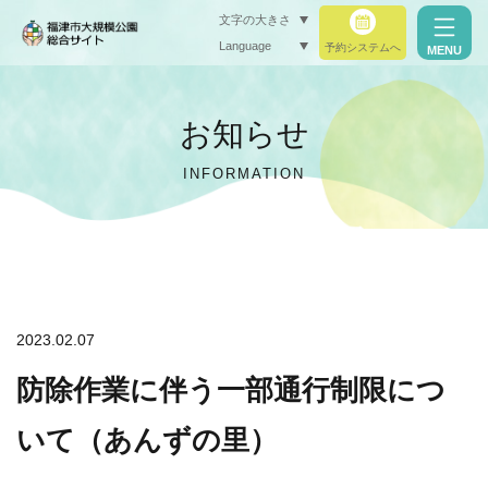
文字の大きさ
Language
予約システムへ
MENU
小（標準）
お知らせ
中
INFORMATION
大
閉じる
閉じる
2023.02.07
防除作業に伴う一部通行制限につ
いて（あんずの里）