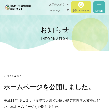
文字の大きさ
Language
予約システムへ
MENU
小（標準）
お知らせ
中
INFORMATION
大
閉じる
閉じる
2017.04.07
ホームページを公開しました。
平成29年4月1日より福津市大規模公園の指定管理者の変更に伴
い、本ホームページを公開しました。