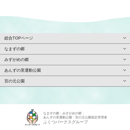
総合TOPページ
なまずの郷
総合TOPページ
みずがめの郷
TOPページ
利用案内・申請
あんずの里運動公園
TOPページ
基本情報
ご予約方法
宮の元公園
TOPページ
基本情報
アクセス
イベント
TOPページ
基本情報
アクセス
施設紹介/マップ
スタッフ募集
基本情報
アクセス
なまずの郷・みずがめの郷・
施設紹介/マップ
施設使用料金
あんずの里運動公園・宮の元公園指定管理者
お問合せ
アクセス
ふくつパークスグループ
施設紹介/マップ
施設使用料金