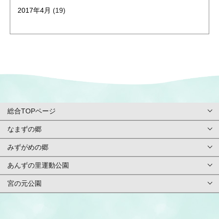
2017年4月
(19)
総合TOPページ
なまずの郷
総合TOPページ
みずがめの郷
TOPページ
利用案内・申請
あんずの里運動公園
TOPページ
基本情報
ご予約方法
宮の元公園
TOPページ
基本情報
アクセス
イベント
TOPページ
基本情報
アクセス