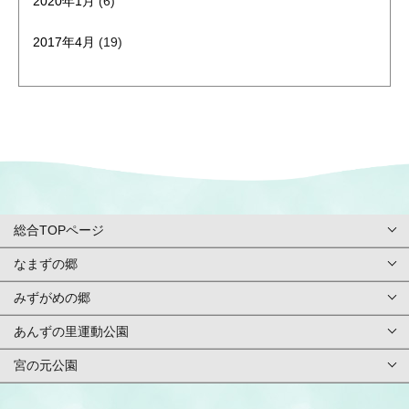
2020年1月
(6)
2017年4月
(19)
総合TOPページ
なまずの郷
総合TOPページ
みずがめの郷
TOPページ
利用案内・申請
あんずの里運動公園
TOPページ
基本情報
ご予約方法
宮の元公園
TOPページ
基本情報
アクセス
イベント
TOPページ