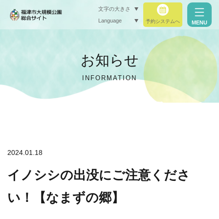
文字の大きさ
Language
予約システムへ
MENU
小（標準）
お知らせ
中
INFORMATION
大
閉じる
閉じる
2024.01.18
イノシシの出没にご注意くださ
い！【なまずの郷】