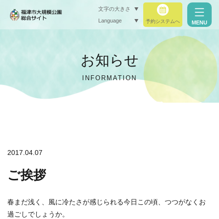
文字の大きさ
Language
予約システムへ
MENU
小（標準）
お知らせ
中
INFORMATION
大
閉じる
閉じる
2017.04.07
ご挨拶
春まだ浅く、風に冷たさが感じられる今日この頃、つつがなくお
過ごしでしょうか。