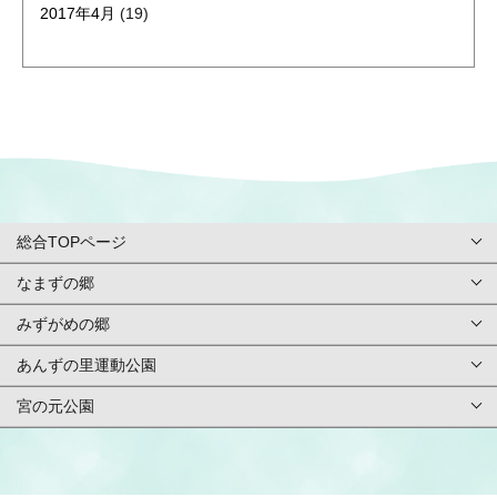
2017年4月
(19)
総合TOPページ
なまずの郷
総合TOPページ
みずがめの郷
TOPページ
利用案内・申請
あんずの里運動公園
TOPページ
基本情報
ご予約方法
宮の元公園
TOPページ
基本情報
アクセス
イベント
TOPページ
基本情報
アクセス
施設紹介/マップ