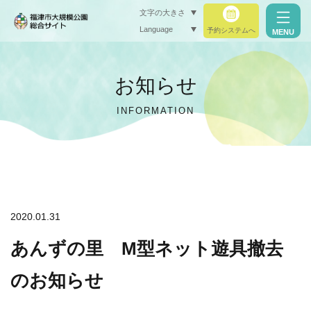
文字の大きさ
Language
予約システムへ
MENU
小（標準）
お知らせ
中
INFORMATION
大
閉じる
閉じる
2020.01.31
あんずの里 M型ネット遊具撤去
のお知らせ