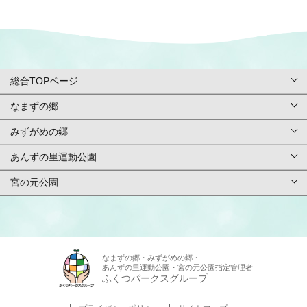
総合TOPページ
なまずの郷
総合TOPページ
みずがめの郷
TOPページ
利用案内・申請
あんずの里運動公園
TOPページ
基本情報
ご予約方法
宮の元公園
TOPページ
基本情報
アクセス
イベント
TOPページ
基本情報
アクセス
施設紹介/マップ
スタッフ募集
基本情報
アクセス
なまずの郷・みずがめの郷・
施設紹介/マップ
施設使用料金
あんずの里運動公園・宮の元公園指定管理者
お問合せ
アクセス
ふくつパークスグループ
施設紹介/マップ
施設使用料金
カレンダー