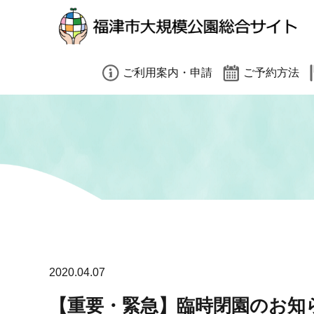
小（標準）
中
大
閉じる
ご利用案内・申請
ご予約方法
園内禁止事項（共通）
有料施設予約方法
有料施設利用案内
予約時の注意事項
大会利用をご検討の方へ
インターネット予
遠足利用をご検討の方へ
そのほかのご予約
閉じる
各種申請書ダウンロード
2020.04.07
【重要・緊急】臨時閉園のお知ら