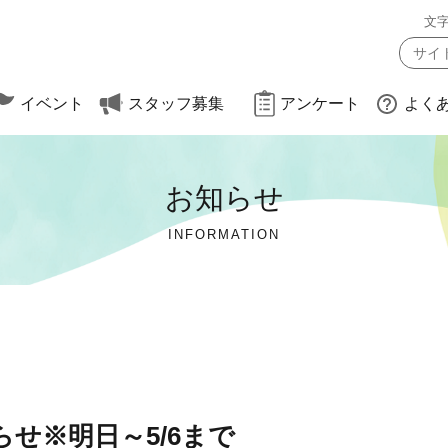
文
イベント
スタッフ募集
アンケート
よく
お知らせ
約方法
（大会・遠足）
INFORMATION
せ※明日～5/6まで