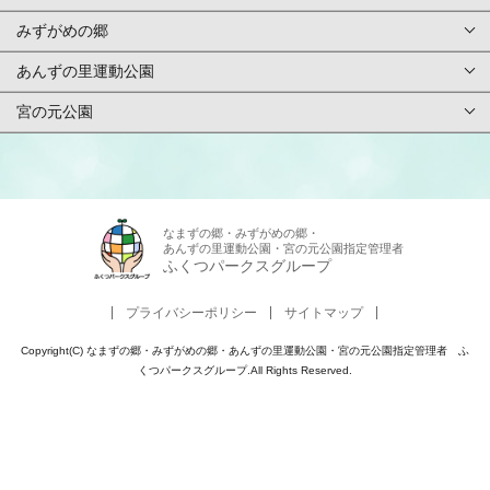
みずがめの郷
TOPページ
利用案内・申請
あんずの里運動公園
TOPページ
基本情報
ご予約方法
宮の元公園
TOPページ
基本情報
アクセス
イベント
TOPページ
基本情報
アクセス
施設紹介/マップ
スタッフ募集
基本情報
アクセス
なまずの郷・みずがめの郷・
施設紹介/マップ
施設使用料金
あんずの里運動公園・宮の元公園指定管理者
お問合せ
アクセス
ふくつパークスグループ
施設紹介/マップ
施設使用料金
カレンダー
アンケート
プライバシーポリシー
サイトマップ
施設紹介/マップ
施設使用料金
カレンダー
周辺観光
Copyright(C) なまずの郷・みずがめの郷・あんずの里運動公園・宮の元公園指定管理者 ふ
よくある質問
施設使用料金
くつパークスグループ.All Rights Reserved.
カレンダー
周辺観光
パンフレット
カレンダー
周辺観光
パンフレット
その他サービス
周辺観光
パンフレット