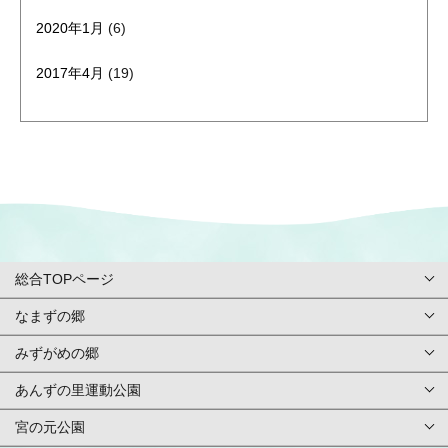
2020年1月
(6)
2017年4月
(19)
総合TOPページ
なまずの郷
総合TOPページ
みずがめの郷
TOPページ
利用案内・申請
あんずの里運動公園
TOPページ
基本情報
ご予約方法
宮の元公園
TOPページ
基本情報