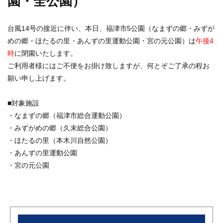
園・全公園）
台風14号の接近に伴い、本日、福津市5公園（なまずの郷・みずが
めの郷・ほたるの里・あんずの里運動公園・宮の元公園）は
午後4
時
に閉園いたします。
ご利用者様にはご不便をお掛け致しますが、何とぞご了承の程お
願い申し上げます。
■対象施設
・なまずの郷（福津市総合運動公園）
・みずがめの郷（久末総合公園）
・ほたるの里（本木川自然公園）
・あんずの里運動公園
・宮の元公園