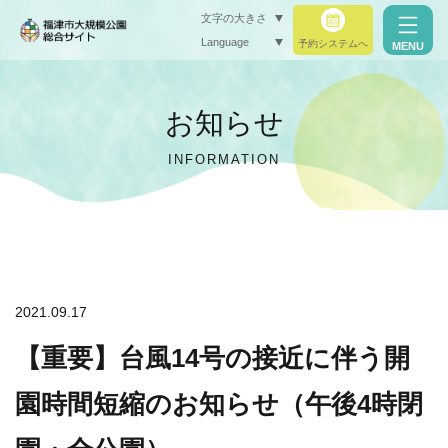
文字の大きさ
Language
予約システムへ
MENU
小（標準）
お知らせ
中
INFORMATION
大
閉じる
閉じる
2021.09.17
【重要】台風14号の接近に伴う開
園時間短縮のお知らせ（午後4時閉