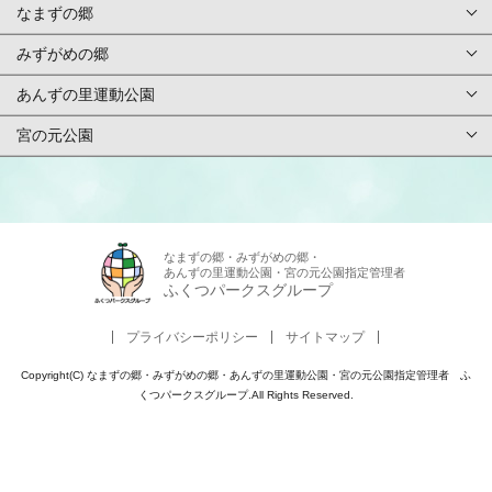
なまずの郷
総合TOPページ
みずがめの郷
TOPページ
利用案内・申請
あんずの里運動公園
TOPページ
基本情報
ご予約方法
宮の元公園
TOPページ
基本情報
アクセス
イベント
TOPページ
基本情報
アクセス
施設紹介/マップ
スタッフ募集
基本情報
アクセス
なまずの郷・みずがめの郷・
施設紹介/マップ
施設使用料金
あんずの里運動公園・宮の元公園指定管理者
お問合せ
アクセス
ふくつパークスグループ
施設紹介/マップ
施設使用料金
カレンダー
アンケート
プライバシーポリシー
サイトマップ
施設紹介/マップ
施設使用料金
カレンダー
周辺観光
Copyright(C) なまずの郷・みずがめの郷・あんずの里運動公園・宮の元公園指定管理者 ふ
よくある質問
施設使用料金
くつパークスグループ.All Rights Reserved.
カレンダー
周辺観光
パンフレット
カレンダー
周辺観光
パンフレット
その他サービス