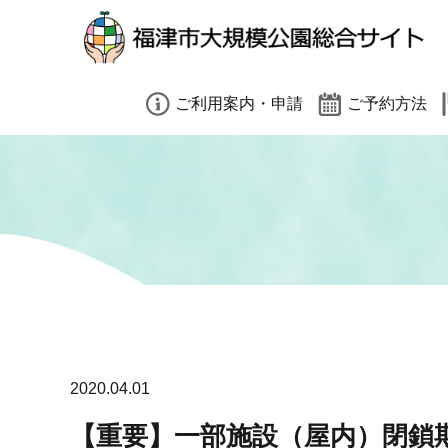
小（標準）
中
大
閉じる
ご利用案内・申請
ご予約方法
園内禁止事項（共通）
有料施設予約方法
有料施設利用案内
予約時の注意事項
大会利用をご検討の方へ
インターネット予
遠足利用をご検討の方へ
そのほかのご予約
閉じる
各種申請書ダウンロード
2020.04.01
【重要】一部施設（屋内）閉鎖