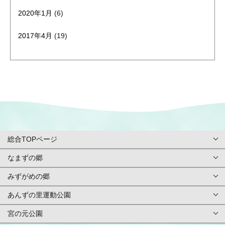
2020年1月
(6)
2017年4月
(19)
総合TOPページ
なまずの郷
総合TOPページ
みずがめの郷
TOPページ
利用案内・申請
あんずの里運動公園
TOPページ
基本情報
ご予約方法
宮の元公園
TOPページ
基本情報