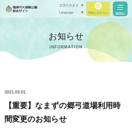
文字の大きさ
Language
予約システムへ
MENU
小（標準）
お知らせ
中
INFORMATION
大
閉じる
閉じる
2021.03.01
【重要】なまずの郷弓道場利用時
間変更のお知らせ