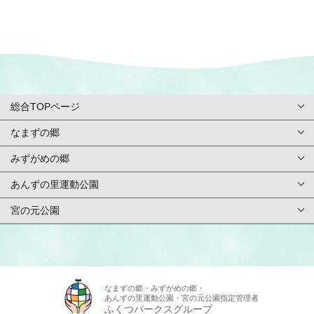
総合TOPページ
なまずの郷
総合TOPページ
みずがめの郷
TOPページ
利用案内・申請
あんずの里運動公園
TOPページ
基本情報
ご予約方法
宮の元公園
TOPページ
基本情報
アクセス
イベント
TOPページ
基本情報
アクセス
施設紹介/マップ
スタッフ募集
基本情報
アクセス
なまずの郷・みずがめの郷・
施設紹介/マップ
施設使用料金
あんずの里運動公園・宮の元公園指定管理者
お問合せ
アクセス
ふくつパークスグループ