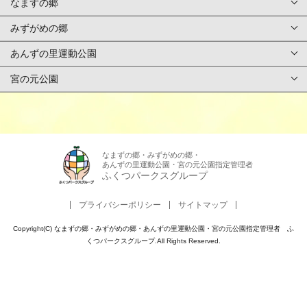
なまずの郷
総合TOPページ
みずがめの郷
TOPページ
利用案内・申請
あんずの里運動公園
TOPページ
基本情報
ご予約方法
宮の元公園
TOPページ
基本情報
アクセス
イベント
TOPページ
基本情報
アクセス
施設紹介/マップ
スタッフ募集
基本情報
アクセス
なまずの郷・みずがめの郷・
施設紹介/マップ
施設使用料金
あんずの里運動公園・宮の元公園指定管理者
お問合せ
アクセス
ふくつパークスグループ
施設紹介/マップ
施設使用料金
カレンダー
アンケート
プライバシーポリシー
サイトマップ
施設紹介/マップ
施設使用料金
カレンダー
周辺観光
Copyright(C) なまずの郷・みずがめの郷・あんずの里運動公園・宮の元公園指定管理者 ふ
よくある質問
施設使用料金
くつパークスグループ.All Rights Reserved.
カレンダー
周辺観光
パンフレット
カレンダー
周辺観光
パンフレット
その他サービス
周辺観光