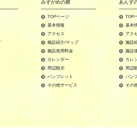
みずがめの郷
あんず
TOPページ
TOP
基本情報
基本
アクセス
アク
プ
施設紹介/マップ
施設
施設使用料金
施設
カレンダー
カレ
周辺観光
周辺
パンフレット
パン
その他サービス
その