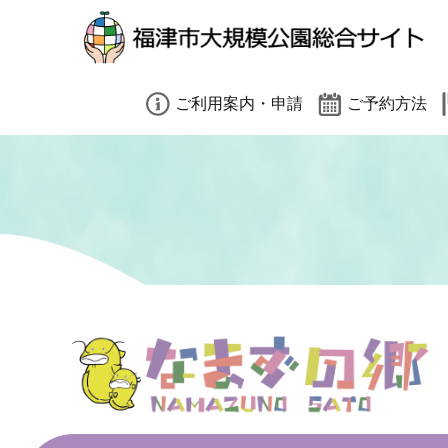
小（標準）
中
大
閉じる
ご利用案内・申請
ご予約方法
園内禁止事項（共通）
有料施設予約方法
有料施設利用案内
予約時の注意事項
大会利用をご検討の方へ
インターネット予
遠足利用をご検討の方へ
そのほかのご予約
閉じる
各種申請書ダウンロード