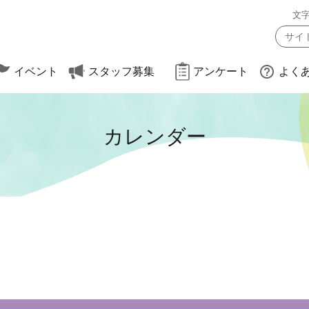
文
イベント
スタッフ募集
アンケート
よく
カレンダー
約方法
（大会・遠足）