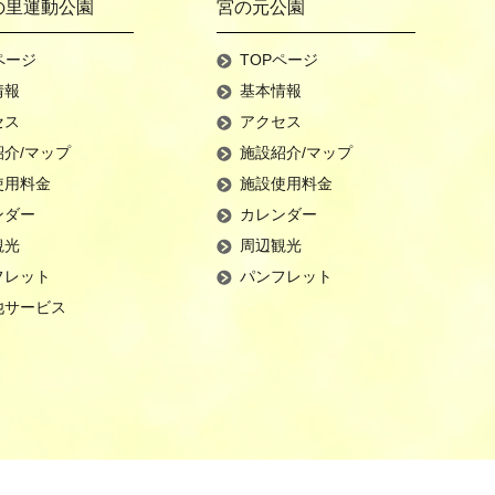
の里運動公園
宮の元公園
ページ
TOPページ
情報
基本情報
セス
アクセス
紹介/マップ
施設紹介/マップ
使用料金
施設使用料金
ンダー
カレンダー
観光
周辺観光
フレット
パンフレット
他サービス