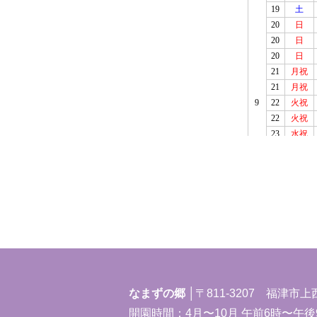
なまずの郷 │
〒811-3207 福津市上
開園時間：4月〜10月 午前6時〜午後