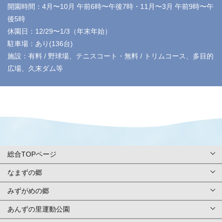
開園時間：4月〜10月 午前6時〜午後7時・11月〜3月 午前9時〜午
後5時
休園日：12/29〜1/3（年末年始）
駐車場：あり(136台)
施設：有料 / 野球場、テニスコート・無料 / トリムコース、多目的
広場、久末ダム等
総合TOPページ
なまずの郷
総合TOPページ
みずがめの郷
TOPページ
利用案内・申請
あんずの里運動公園
TOPページ
基本情報