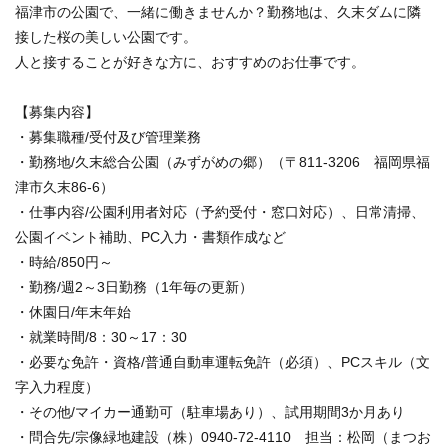
福津市の公園で、一緒に働きませんか？勤務地は、久末ダムに隣
接した桜の美しい公園です。
人と接することが好きな方に、おすすめのお仕事です。
【募集内容】
・募集職種/受付及び管理業務
・勤務地/久末総合公園（みずがめの郷）（〒811-3206 福岡県福
津市久末86-6）
・仕事内容/公園利用者対応（予約受付・窓口対応）、日常清掃、
公園イベント補助、PC入力・書類作成など
・時給/850円～
・勤務/週2～3日勤務（1年毎の更新）
・休園日/年末年始
・就業時間/8：30～17：30
・必要な免許・資格/普通自動車運転免許（必須）、PCスキル（文
字入力程度）
・その他/マイカー通勤可（駐車場あり）、試用期間3か月あり
・問合先/宗像緑地建設（株）0940-72-4110 担当：松岡（まつお