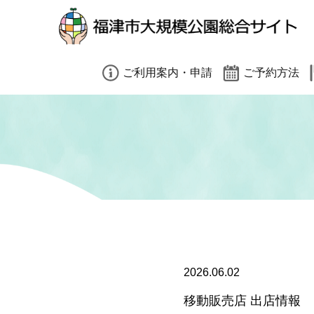
小（標準）
中
大
閉じる
ご利用案内・申請
ご予約方法
園内禁止事項（共通）
有料施設予約方法
有料施設利用案内
予約時の注意事項
大会利用をご検討の方へ
インターネット予
遠足利用をご検討の方へ
そのほかのご予約
閉じる
各種申請書ダウンロード
2026.06.02
移動販売店 出店情報