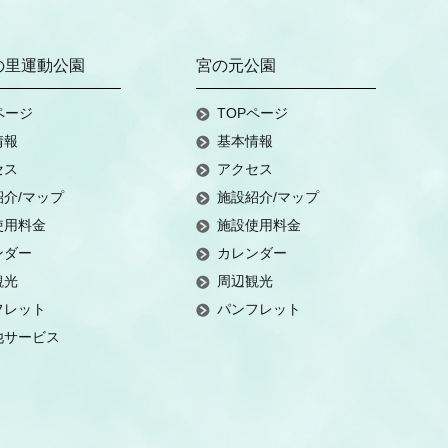
の里運動公園
宮の元公園
ページ
TOPページ
情報
基本情報
セス
アクセス
紹介/マップ
施設紹介/マップ
使用料金
施設使用料金
ンダー
カレンダー
観光
周辺観光
フレット
パンフレット
他サービス